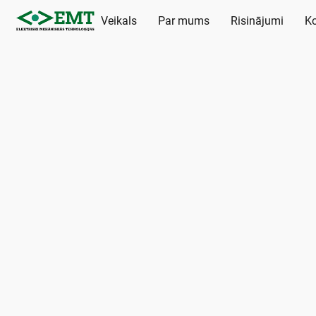
Veikals
Par mums
Risinājumi
Ko