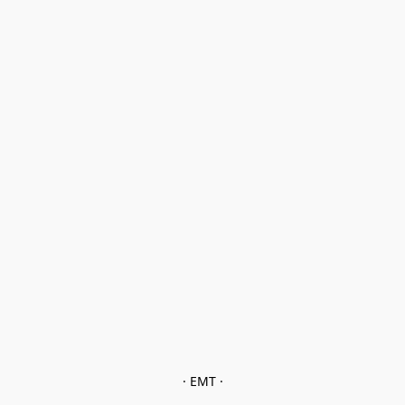
· EMT ·