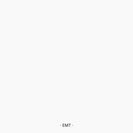
· EMT ·