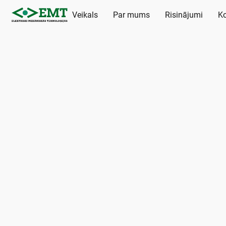
Veikals
Par mums
Risinājumi
Ko