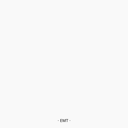
· EMT ·