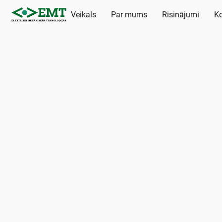
Veikals
Par mums
Risinājumi
Ko