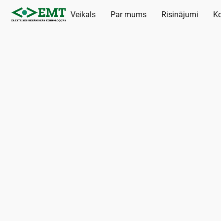
Veikals
Par mums
Risinājumi
Ko