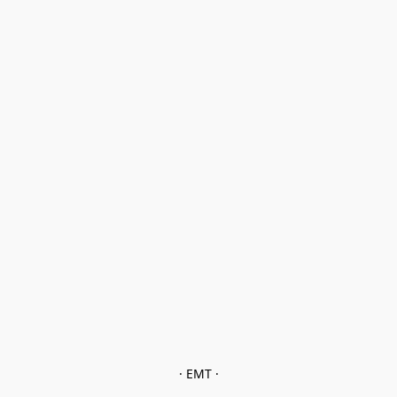
· EMT ·