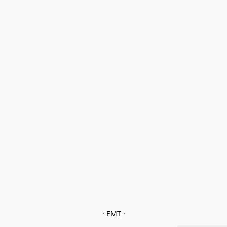
· EMT ·