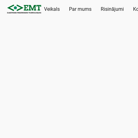
Veikals
Par mums
Risinājumi
Ko