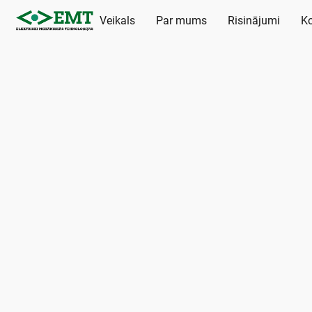
Veikals
Par mums
Risinājumi
Ko