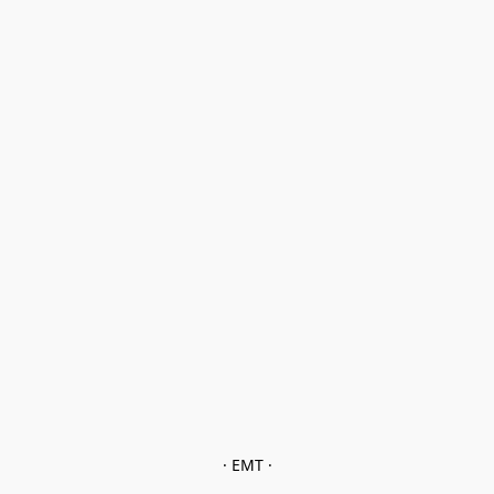
· EMT ·