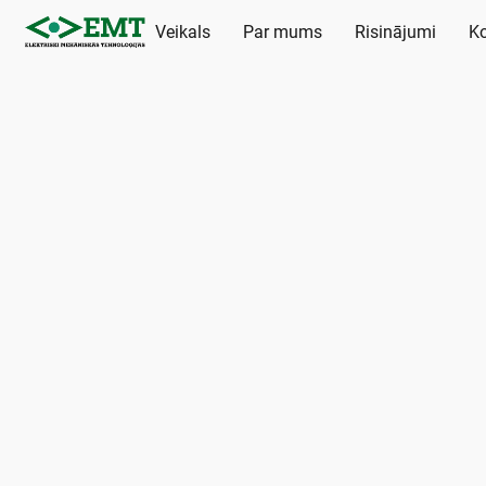
Veikals
Par mums
Risinājumi
Ko