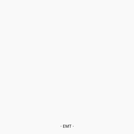
· EMT ·