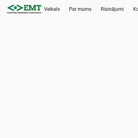
Veikals
Par mums
Risinājumi
Ko