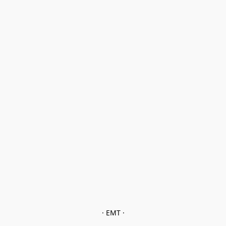
· EMT ·