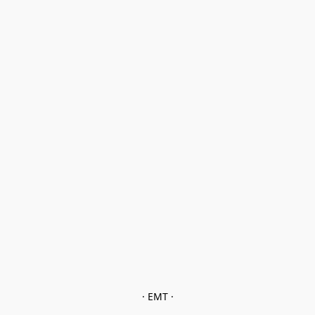
· EMT ·