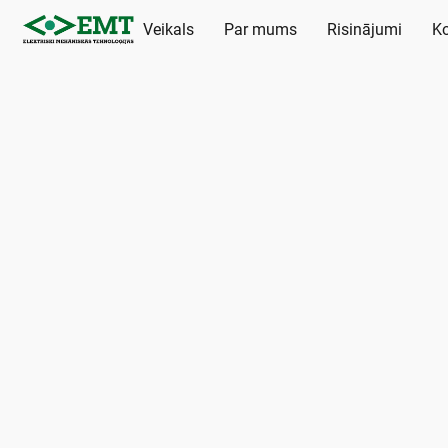
Veikals
Par mums
Risinājumi
Ko