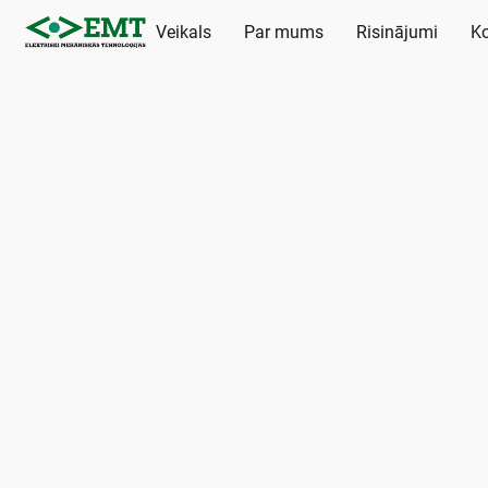
Veikals
Par mums
Risinājumi
Ko