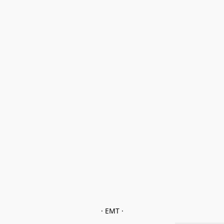
· EMT ·