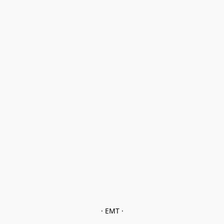
· EMT ·