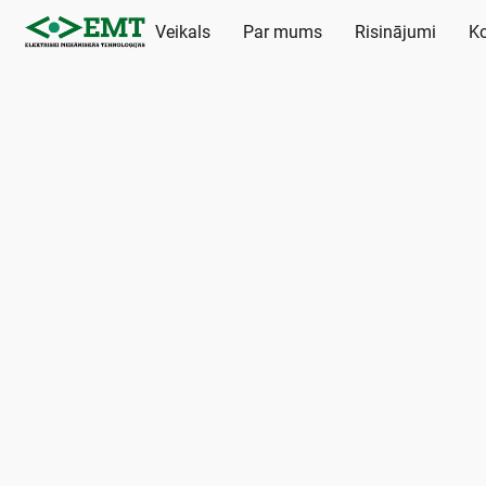
Veikals
Par mums
Risinājumi
Ko