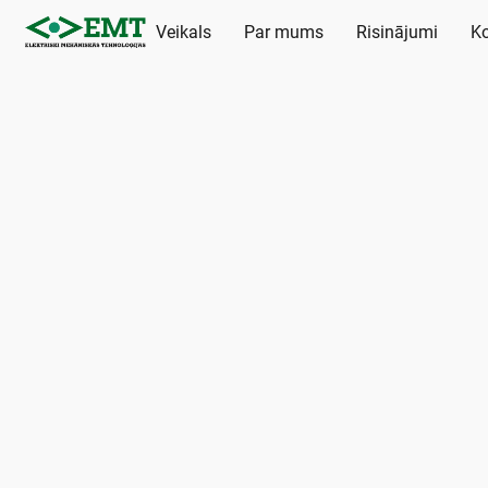
Veikals
Par mums
Risinājumi
Ko