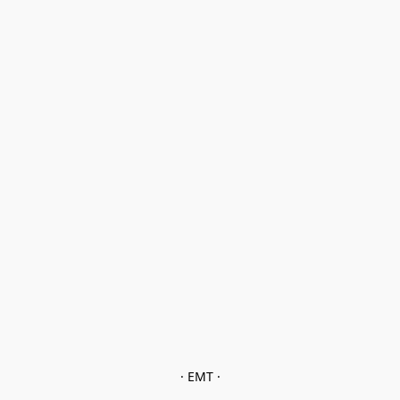
· EMT ·