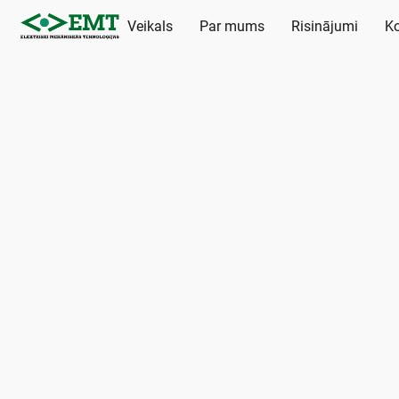
Veikals
Par mums
Risinājumi
Ko