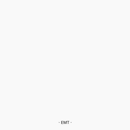
· EMT ·