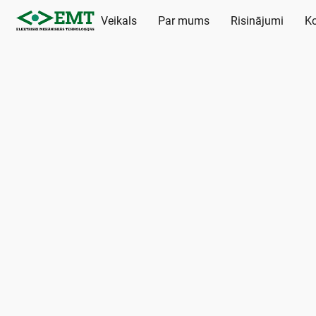
Veikals
Par mums
Risinājumi
Ko