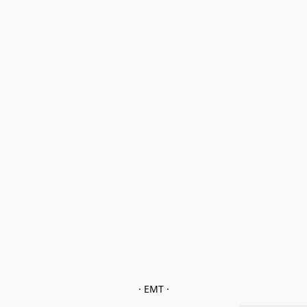
· EMT ·