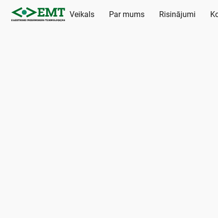
Veikals
Par mums
Risinājumi
Ko