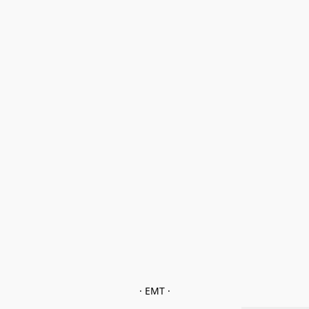
· EMT ·