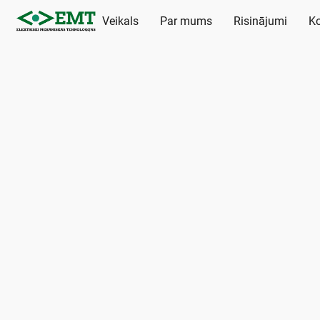
Veikals
Par mums
Risinājumi
Ko