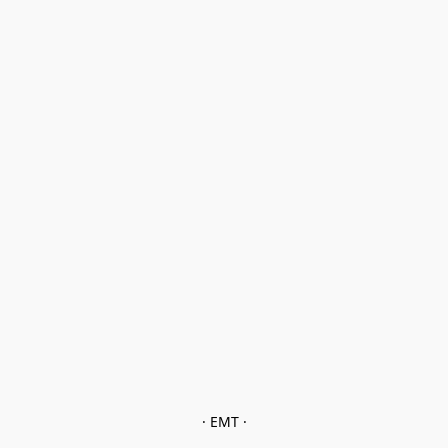
· EMT ·