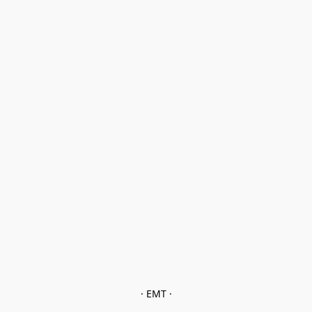
· EMT ·