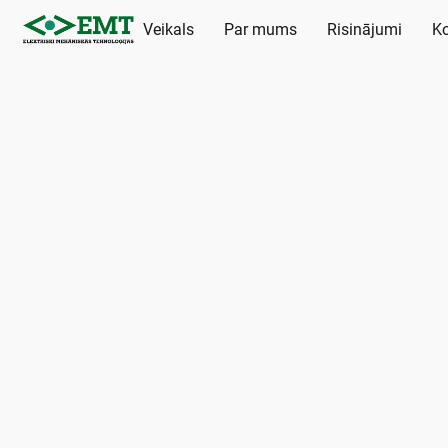
Veikals
Par mums
Risinājumi
Ko