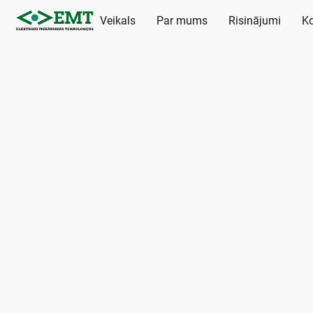
Veikals
Par mums
Risinājumi
Ko