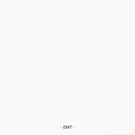
· EMT ·