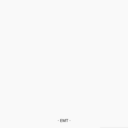
· EMT ·