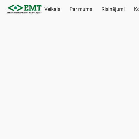
Veikals
Par mums
Risinājumi
Ko