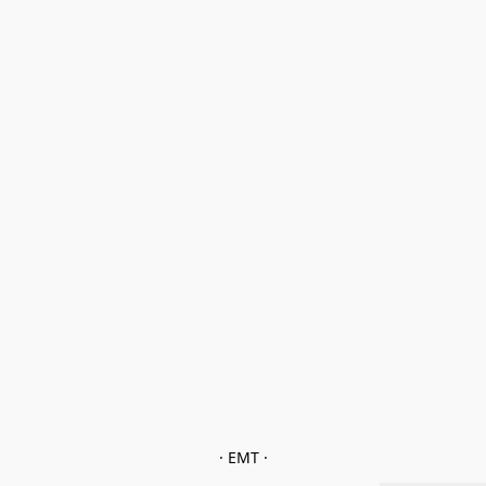
· EMT ·