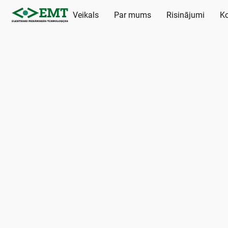
Veikals
Par mums
Risinājumi
Ko