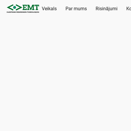
Veikals
Par mums
Risinājumi
Ko