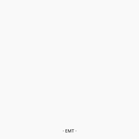
· EMT ·