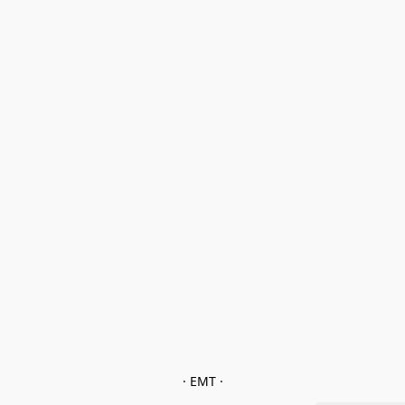
· EMT ·