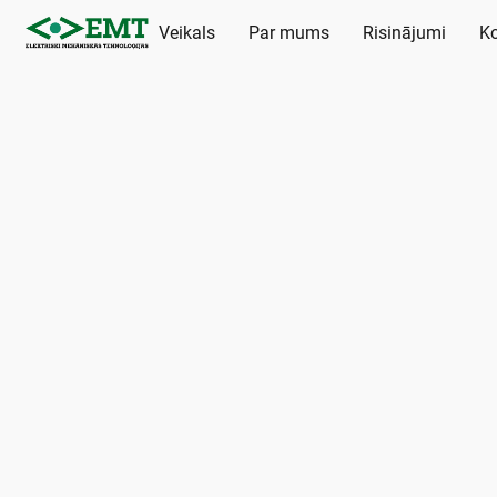
Veikals
Par mums
Risinājumi
Ko