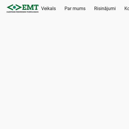
Veikals
Par mums
Risinājumi
Ko