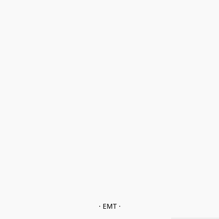
· EMT ·