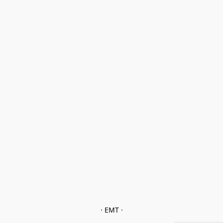
· EMT ·