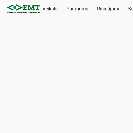
Veikals
Par mums
Risinājumi
Ko