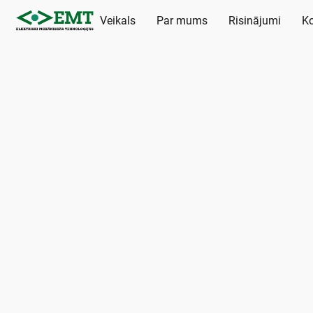
Veikals
Par mums
Risinājumi
Ko