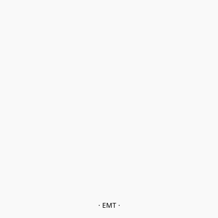
· EMT ·