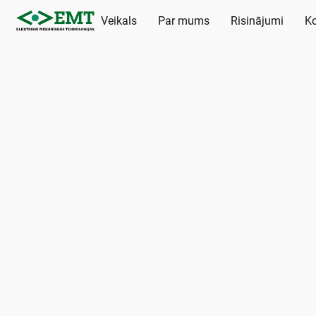
Veikals
Par mums
Risinājumi
Ko