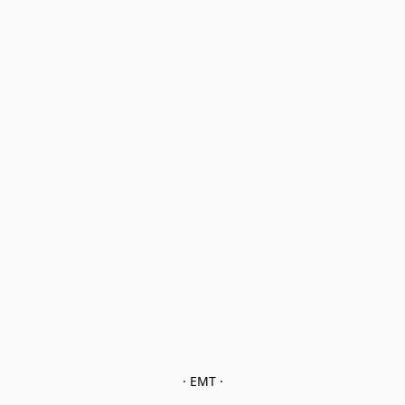
· EMT ·