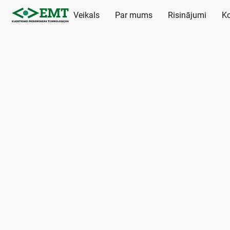
Veikals
Par mums
Risinājumi
Ko