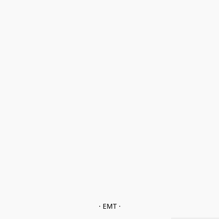
· EMT ·