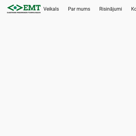
Veikals
Par mums
Risinājumi
Ko