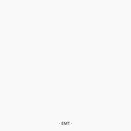
· EMT ·