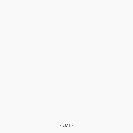
· EMT ·