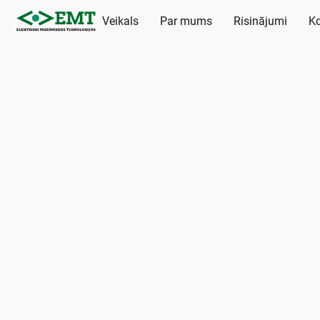
Veikals
Par mums
Risinājumi
Ko