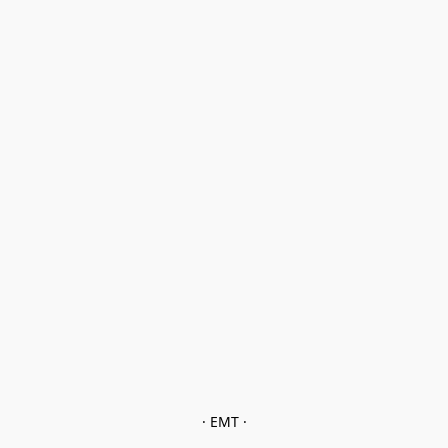
· EMT ·