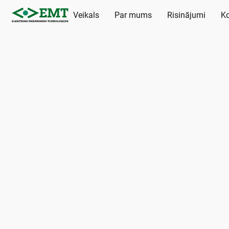
Veikals
Par mums
Risinājumi
Ko