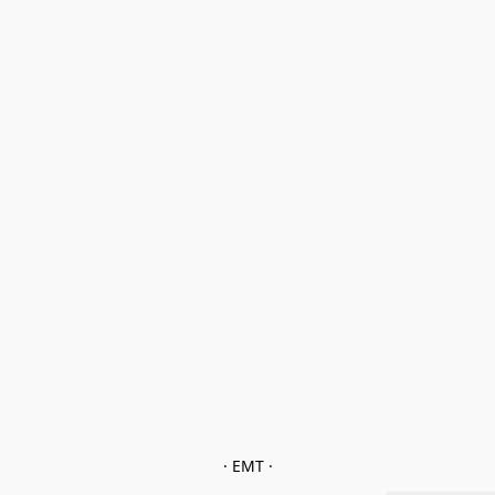
· EMT ·