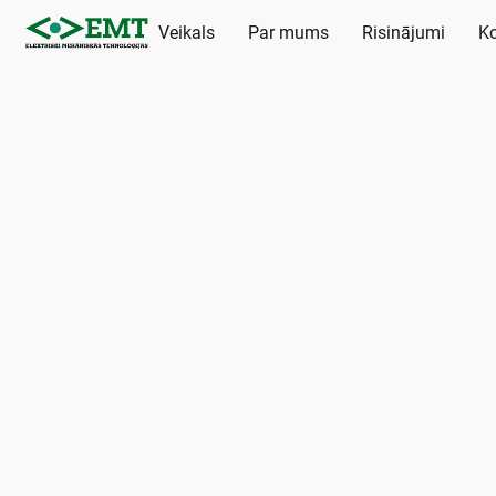
Veikals
Par mums
Risinājumi
Ko