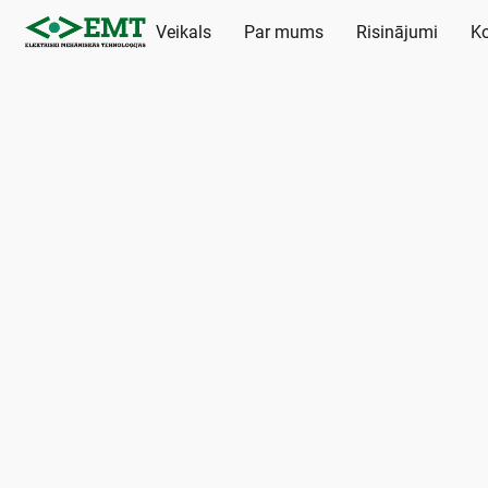
Veikals
Par mums
Risinājumi
Ko