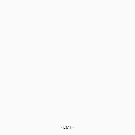
· EMT ·