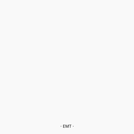
· EMT ·