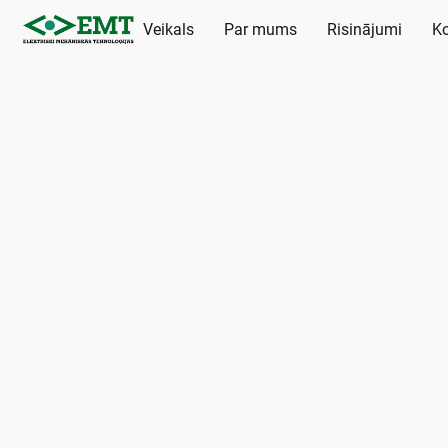
Veikals
Par mums
Risinājumi
Ko