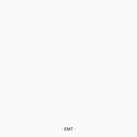
· EMT ·