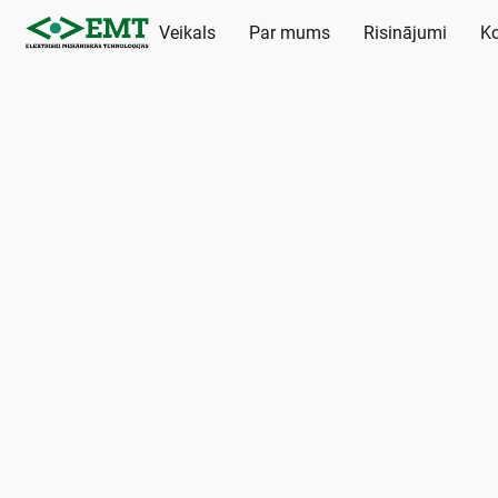
Veikals
Par mums
Risinājumi
Ko