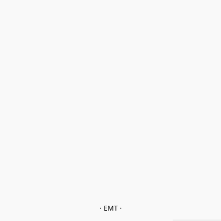
· EMT ·