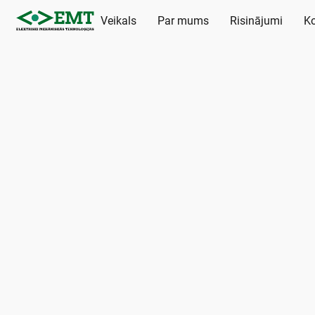
Veikals
Par mums
Risinājumi
Ko