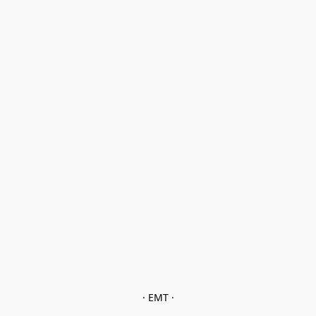
· EMT ·