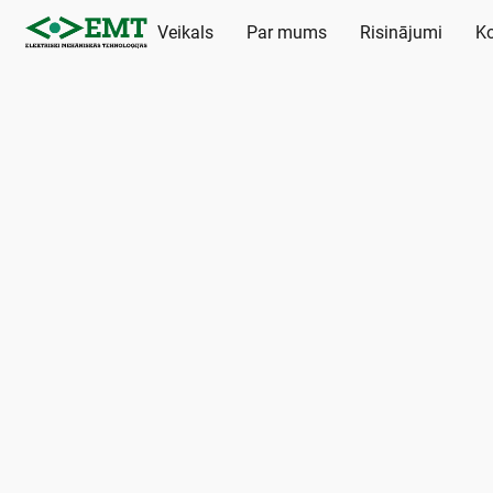
Veikals
Par mums
Risinājumi
Ko