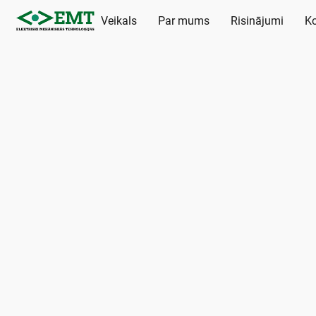
Veikals
Par mums
Risinājumi
Ko