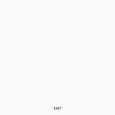
· EMT ·