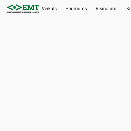
Veikals
Par mums
Risinājumi
Ko