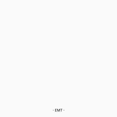
· EMT ·