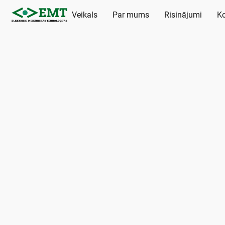
Veikals
Par mums
Risinājumi
Ko