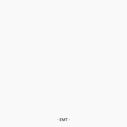
· EMT ·