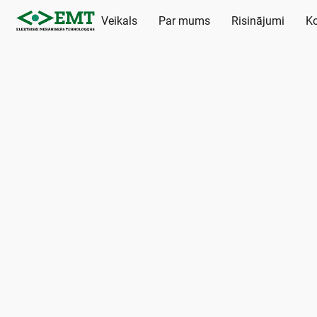
Veikals
Par mums
Risinājumi
Ko