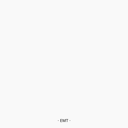
· EMT ·