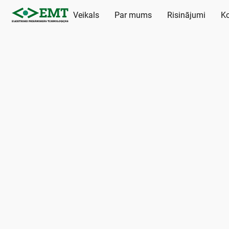
Veikals
Par mums
Risinājumi
Ko