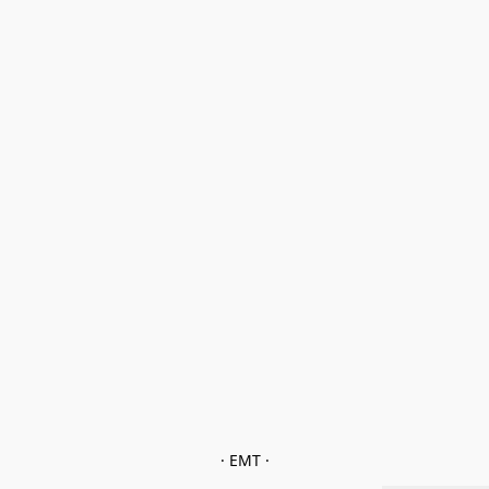
· EMT ·