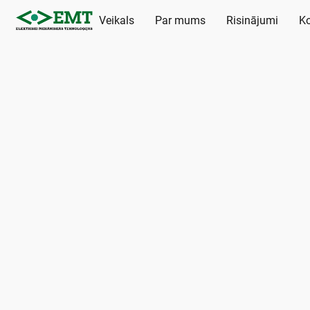
Veikals
Par mums
Risinājumi
Ko