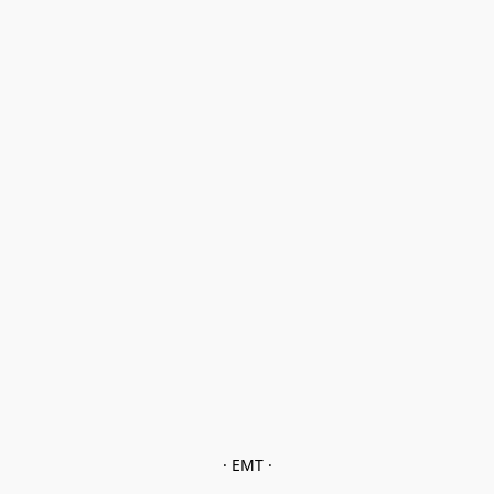
· EMT ·