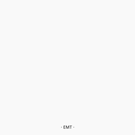
· EMT ·