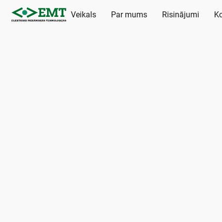
Veikals
Par mums
Risinājumi
Ko