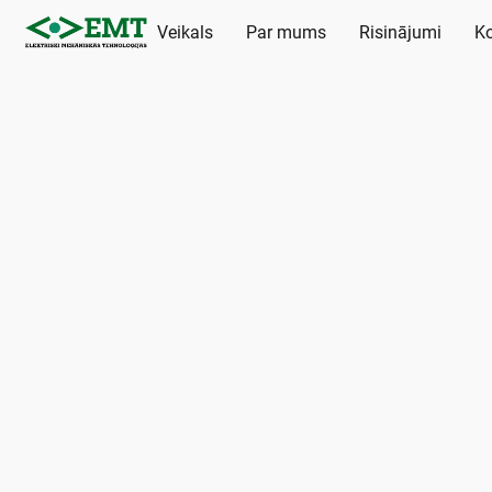
Veikals
Par mums
Risinājumi
Ko