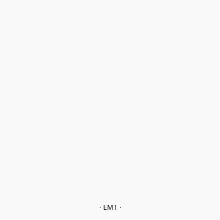
· EMT ·