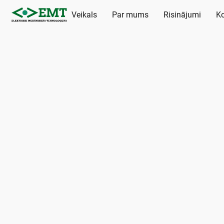
Veikals
Par mums
Risinājumi
Ko