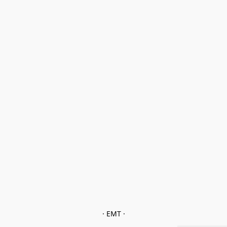
· EMT ·