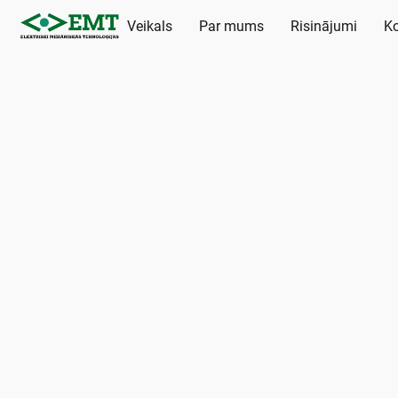
Veikals
Par mums
Risinājumi
Ko