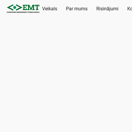
Veikals
Par mums
Risinājumi
Ko