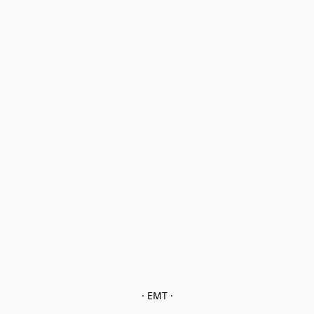
· EMT ·