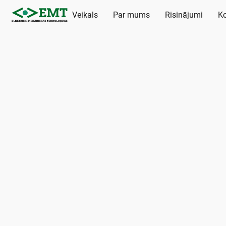
Veikals
Par mums
Risinājumi
Ko