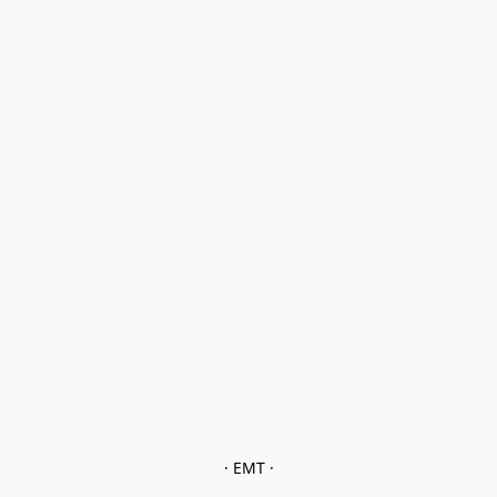
· EMT ·