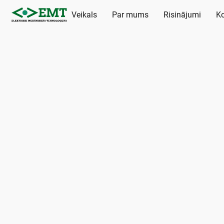
Veikals
Par mums
Risinājumi
Ko