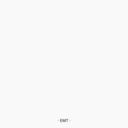
· EMT ·