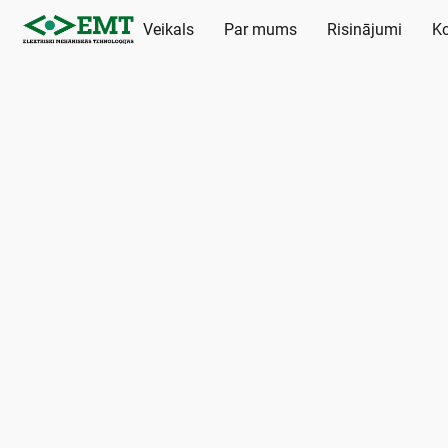
Veikals
Par mums
Risinājumi
Ko