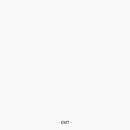
· EMT ·